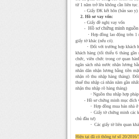
từ 1 năm trở lên không cần liên tục
- Giấy ĐK kết hôn (bản sao y) h
2. Hồ sơ vay vốn:
- Giấy đề nghị vay vốn
Hồ sơ chứng minh nguồn 
-
·
Hợp đồng lao động trên 1
giấy tờ khác (nếu có).
·
Đối với trường hợp khách hà
khách hàng (tối thiểu 6 tháng gầ
chức, viên chức trong cơ quan hàn
ngân sách nhà nước nhận lương bằn
nhân dân nhận lương bằng tiền mặt
nhận rõ thu nhập hàng tháng). Đối
thuế thu nhập cá nhân năm gần nhất 
nhận thu nhập rõ hàng tháng)
·
Nguồn thu nhập hợp pháp
- Hồ sơ chứng minh mục đích v
·
Hợp đồng mua bán nhà 
·
Giấy tờ chứng minh các 
chủ đầu tư)
·
Các giấy tờ liên quan khá
Hiện tại đã có thông tư số
20/2016/