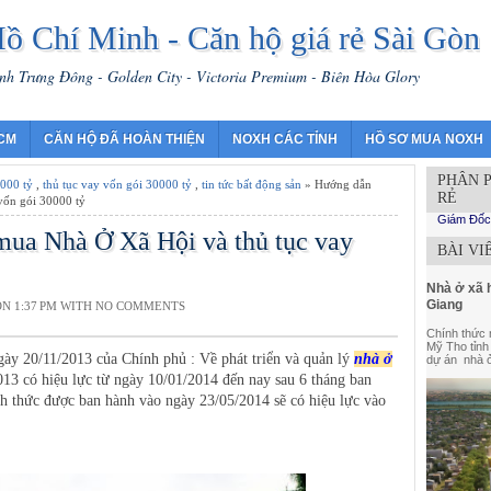
ồ Chí Minh - Căn hộ giá rẻ Sài Gòn
nh Trưng Đông - Golden City - Victoria Premium - Biên Hòa Glory
HCM
CĂN HỘ ĐÃ HOÀN THIỆN
NOXH CÁC TỈNH
HỒ SƠ MUA NOXH
PHÂN P
000 tỷ
,
thủ tục vay vốn gói 30000 tỷ
,
tin tức bất động sản
» Hướng dẫn
RẺ
vốn gói 30000 tỷ
Giám Đốc
ua Nhà Ở Xã Hội và thủ tục vay
BÀI VI
Nhà ở xã h
Giang
N 1:37 PM WITH
NO COMMENTS
Chính thức 
Mỹ Tho tỉnh
 20/11/2013 của Chính phủ : Về phát triển và quản lý
nhà ở
dự án nhà ở
13 có hiệu lực từ ngày 10/01/2014 đến nay sau 6 tháng ban
h thức được ban hành vào ngày 23/05/2014 sẽ có hiệu lực vào