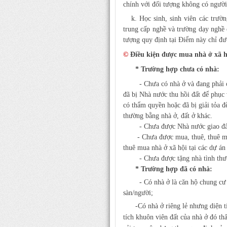
chính với đối tượng không có người 
k. Học sinh, sinh viên các trườ
trung cấp nghề và trường dạy nghề 
tượng quy định tại Điểm này chỉ đư
©
Điều kiện được mua nhà ở xã h
*
Trường hợp chưa có nhà:
-
Chưa có nhà ở và đang phải 
đã bị Nhà nước thu hồi đất để phục
có thẩm quyền hoặc đã bị giải tỏa 
thường bằng nhà ở, đất ở khác.
- Chưa được Nhà nước giao đất ở th
- Chưa được mua, thuê, thuê mua nh
thuê mua nhà ở xã hội tại các dự án
- Chưa được tặng nhà tình thươn
* Trường hợp đã có nhà:
- Có nhà ở là căn hộ chung cư nh
sàn/người;
-
Có nhà ở riêng lẻ nhưng diện 
tích khuôn viên đất của nhà ở đó thấ