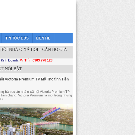
TIN TỨC BĐS
LIÊN HỆ
HỐI NHÀ Ở XÃ HỘI - CĂN HỘ GIÁ
 Kinh Doanh:
Mr Thìn 0903 778 123
ẾT NỔI BẬT
ội Victoria Premium TP Mỹ Tho tỉnh Tiền
mở bán dự án nhà ở xã hội Victoria Premium TP
 Tiền Giang. Victoria Premium là một trong những
 x...