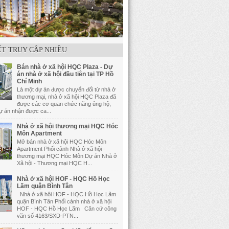
ẾT TRUY CẬP NHIỀU
Bán nhà ở xã hội HQC Plaza - Dự
án nhà ở xã hội đầu tiên tại TP Hồ
Chí Minh
Là một dự án được chuyển đổi từ nhà ở
thương mại, nhà ở xã hội HQC Plaza đã
được các cơ quan chức năng ủng hộ,
dự án nhận được ca...
Nhà ở xã hội thương mại HQC Hóc
Môn Apartment
Mở bán nhà ở xã hội HQC Hóc Môn
Apartment Phối cảnh Nhà ở xã hội -
thương mại HQC Hóc Môn Dự án Nhà ở
Xã hội - Thương mại HQC H...
Nhà ở xã hội HOF - HQC Hồ Học
Lãm quận Bình Tân
Nhà ở xã hội HOF - HQC Hồ Học Lãm
quận Bình Tân Phối cảnh nhà ở xã hội
HOF - HQC Hồ Học Lãm Căn cứ công
văn số 4163/SXD-PTN...