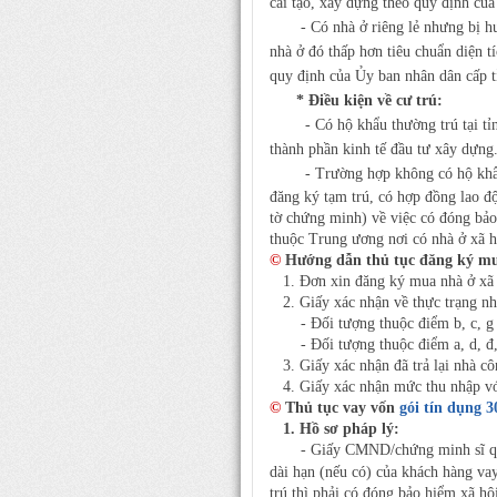
cải tạo, xây dựng theo quy định của
- Có nhà ở riêng lẻ nhưng bị hư h
nhà ở đó thấp hơn tiêu chuẩn diện tí
quy định của Ủy ban nhân dân cấp t
* Điều kiện về cư trú:
- Có hộ khẩu thường trú tại tỉnh
thành phần kinh tế đầu tư xây dựng
-
Trường hợp không có hộ khẩu
đăng ký tạm trú, có hợp đồng lao độ
tờ chứng minh) về việc có đóng bảo 
thuộc Trung ương nơi có nhà ở xã
©
Hướng dẫn thủ tục đăng ký mu
1. Đơn xin đăng ký mua nhà ở xã
2. Giấy xác nhận về thực trạng nh
- Đối tượng thuộc điểm b, c, g
- Đối tượng thuộc điểm a, d, đ, 
3. Giấy xác nhận đã trả lại nhà cô
4. Giấy xác nhận mức thu nhập vớ
©
Thủ tục vay vốn
gói tín dụng 3
1. Hồ sơ pháp lý:
-
Giấy CMND/chứng minh sĩ quan
dài hạn (nếu có) của khách hàng 
trú thì phải có đóng bảo hiểm xã hộ