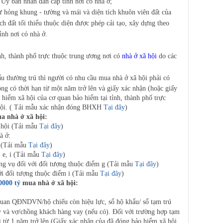
 Ủy ban nhân dân cấp tỉnh nơi có nhà ở;
ỏng khung - tường và mái và diện tích khuôn viên đất của
ch đất tối thiểu thuộc diện được phép cải tạo, xây dựng theo
ỉnh nơi có nhà ở.
, thành phố trực thuộc trung ương nơi có
nhà ở xã hội
do các
.
 thường trú thì người có nhu cầu mua nhà ở xã hội phải có
ng có thời hạn từ một năm trở lên và giấy xác nhận (hoặc giấy
hiểm xã hội của cơ quan bảo hiểm tại tỉnh, thành phố trực
 hội. ( Tải mẫu xác nhận đóng BHXH
Tại đây
)
a nhà ở xã hội:
 hội (Tải mẫu
Tại đây
)
à ở:
 (Tải mẫu
Tại đây
)
e, i (Tải mẫu
Tại đây
)
ng vụ đối với đối tượng thuộc điểm g (Tải mẫu
Tại đây
)
i đối tượng thuộc điểm i (Tải mẫu
Tại đây
)
0000 tỷ
mua nhà ở xã hội:
 QĐNDVN/hộ chiếu còn hiệu lực, sổ hộ khẩu/ sổ tạm trú
vay và vợ/chồng khách hàng vay (nếu có). Đối với trường hợp tạm
i từ 1 năm trở lên (Giấy xác nhận của đã đóng bảo hiểm xã hội