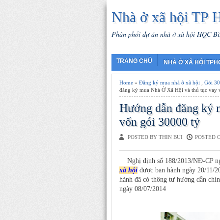
Nhà ở xã hội TP H
Phân phối dự án nhà ở xã hội HQC Bì
TRANG CHỦ
NHÀ Ở XÃ HỘI TP
Home
»
Đăng ký mua nhà ở xã hội
,
Gói 30
đăng ký mua Nhà Ở Xã Hội và thủ tục vay 
Hướng dẫn đăng ký m
vốn gói 30000 tỷ
POSTED BY THIN BUI
POSTED O
Nghị định số 188/2013/NĐ-CP ngày
xã hội
được ban hành ngày 20/11/20
hành đã có thông tư hướng dẫn chín
ngày 08/07/2014