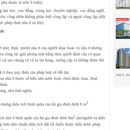
phụ thuộc là trên 9 triệu)
ng đại học, cao đẳng, trung học chuyên nghiệp, cao đẳng nghề,
cho công nhân không phân biệt công lập và ngoài công lập (đối
ợc phép thuê nhà ở xã hội).
ội:
ở nhờ, thuê, mượn nhà ở của người khác hoặc có nhà ở nhưng
 vụ công tác giải phóng mặt bằng theo quyết định của cơ quan
để cải tạo chung cư cũ bị hư hỏng, xuống cấp và không được bồi
eo quy định của pháp luật về đất đai.
nhà ở, nhà
à ở thuộc sở hữu nhà nước hoặc chưa được mua, thuê,
 khác.
g, nhà tình nghĩa.
2
ưng diện tích bình quân của hộ gia đình dưới 8 m
2
tích nhà ở bình quân của hộ gia đình dưới 8m
sàn/người và diện
p hơn tiêu chuẩn diện tích đất tối thiểu thuộc diện được phép