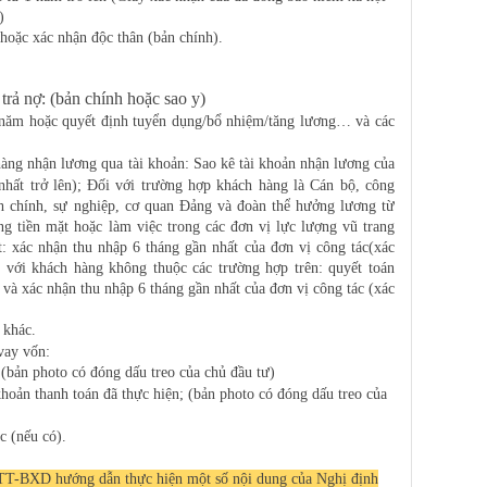
.)
oặc xác nhận độc thân (bản chính).
trả nợ: (bản chính hoặc sao y)
 năm hoặc quyết định tuyển dụng/bổ nhiệm/tăng lương… và các
ng nhận lương qua tài khoản: Sao kê tài khoản nhận lương của
n nhất trở lên); Đối với trường hợp khách hàng là Cán bộ, công
h chính, sự nghiệp, cơ quan Đảng và đoàn thể hưởng lương từ
g tiền mặt hoặc làm việc trong các đơn vị lực lượng vũ trang
: xác nhận thu nhập 6 tháng gần nhất của đơn vị công tác(xác
 với khách hàng không thuộc các trường hợp trên: quyết toán
và xác nhận thu nhập 6 tháng gần nhất của đơn vị công tác (xác
 khác.
ay vốn:
ở (bản photo có đóng dấu treo của chủ đầu tư)
khoản thanh toán đã thực hiện; (bản photo có đóng dấu treo của
c (nếu có).
TT-BXD hướng dẫn thực hiện một số nội dung của Nghị định