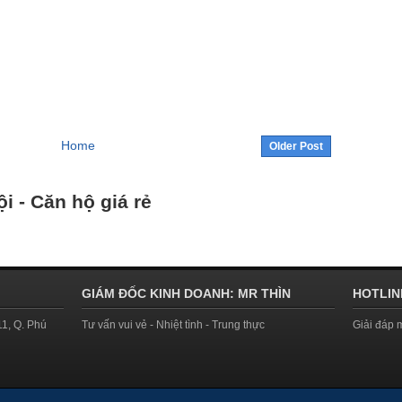
Home
Older Post
i - Căn hộ giá rẻ
GIÁM ĐỐC KINH DOANH: MR THÌN
HOTLINE
11, Q. Phú
Tư vấn vui vẻ - Nhiệt tình - Trung thực
Giải đáp 