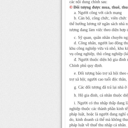
các nội dung chính sau:
©
Đối tượng được mua, thuê, thu
a. Người công với cách mạng
b. Cán bộ, công chức, viên chức t
thể hưởng lương từ ngân sách nhà 
tượng đang làm việc theo diện hợp đ
c. Sỹ quan, quân nhân chuyên ng
d. Công nhân, người lao động thuộ
khu công nghiệp vừa và nhỏ, khu kin
vụ công nghiệp, thủ công nghiệp (kể 
đ.
Người thuộc diện hộ gia đình
Chính phủ quy định.
e.
Đối tượng bảo trợ xã hội theo 
trợ xã hội; người cao tuổi độc thân
g. Cá
c đối tượng đã trả lại nhà 
h. Hộ
gia đình, cá nhân thuộc diệ
i. Người có thu nhập thấp đang là
nghiệp thuộc các thành phần kinh tế
pháp luật, hoặc là người đang nghỉ
do, kinh doanh cá thể mà không thu
pháp luật về thuế thu nhập cá nhân.