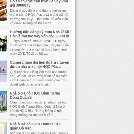
Hồ sơ thủ tục cần thiết để vay vốn
gói 30000 tỷ
Đứng ở góc độ là chủ đầu tư hai dự án
nhà ở xã hộ HQC Plaza và nhà ở xã hội
thương mại HQC Hóc Môn đủ điều kiện
và được hưởng hỗ trợ chính...
Hướng dẫn đăng ký mua Nhà Ở Xã
Hội và thủ tục vay vốn gói 30000 tỷ
Nghị định số 188/2013/NĐ-CP ngày
20/11/2013 của Chính phủ : Về phát triển
và quản lý nhà ở xã hội được ban hành
ngày 20/11/2013 có hiệu...
Camera theo dõi tiến độ trực tuyến
dự án nhà ở xã hội HQC Plaza
Quý khách vui lòng làm theo các bước
sau, để cài đặt chương trình hỗ trợ việc
xem Camera trực tuyến thông qua trình
duyệt web dự án nhà ở xã...
Nhà ở xã hội HQC Bình Trưng
Đông Quận 2
Chính thức mở bán dự án nhà ở xã hội
HQC Bình Trưng Đông Quận 2 Nhà ở
xã hội HQC Bình Trưng Đông là một
trong những dự án nhà ở xã h...
Nhà ở xã hội Felix Homes CC1
quận Gò Vấp
Mở bán dự án nhà ở xã hội Felix Homes