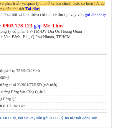
 phát triển và quản lý nhà ở xã hội chính thức có hiệu lực áp
ng dẫn chi tiết
Tại đây
)
ở xã hội và biết thêm chi tiết về thủ tục vay vốn
gói 30000 tỷ
:
0903 778 123
gặp
Mr Thìn
 công ty cổ phần TV-TM-DV Địa Ốc Hoàng Quân
nh Văn Bánh, P11, Q Phú Nhuận, TPHCM
hộ giá rẻ tại TP Hồ Chí Minh
0000 tỷ
 thông tư số 09/2021/TT-BXD (mới nhất)
er đường Đồng Văn Cống Quận 2
ưng Đông Q2
F HQC Hồ Học Lãm
i 30000 tỷ
,
thủ tục vay vốn gói 30000 tỷ
,
tin tức bất động sản