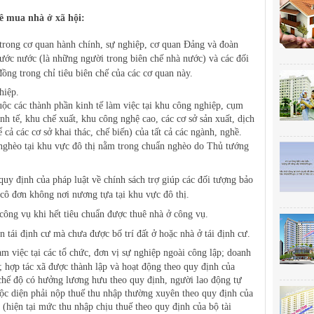
ê mua nhà ở xã hội:
rong cơ quan hành chính, sự nghiệp, cơ quan Đảng và đoàn
nước
nước (là những người trong biên chế nhà nước) và các đối
ồng trong chỉ tiêu biên chế của các cơ quan này.
hiệp.
c các thành phần kinh tế làm việc tại khu công nghiệp, cụm
h tế, khu chế xuất, khu công nghệ cao, các cơ sở sản xuất, dịch
cả các cơ sở khai thác, chế biến) của tất cả các ngành, nghề.
 nghèo tại khu vực đô thị nằm trong chuẩn nghèo do Thủ tướng
quy định của pháp luật về chính sách trợ giúp các đối tượng bảo
, cô đơn không nơi nương tựa tại khu vực đô thị.
ở công vụ khi hết tiêu chuẩn được thuê nhà ở công vụ.
n tái định cư mà chưa được bố trí đất ở hoặc nhà ở tái định cư.
m việc tại các tổ chức, đơn
vị sự nghiệp ngoài công lập; doanh
; hợp tác xã được thành lập và hoạt động theo quy định của
 chế độ có hưởng lương hưu theo quy định, người lao động tự
ộc diện phải nộp thuế thu nhập thường xuyên theo quy định của
 (hiện tại mức thu nhập chịu thuế theo quy định của bộ tài