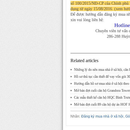
số 100/2015/NĐ-CP của Chính phủ về
dụng từ ngày 15/08/2016. (xem hướ
Để được hướng dẫn đăng ký mua nhà 
xin vui lòng liên hệ:
Hotline
Chuyên viên tư vấn
286-288 Huỳ
Related articles
Những lý do nên mua nhà ở xã hội, căn 
Hồ sơ thủ tục cần thiết để vay vốn gói 3
Hướng dẫn hồ sơ mua nhà ở xã hội theo
Mở bán đợt cuối căn hộ Grandora Tow
Các mẫu thiết kế căn hộ HQC Bình Tr
Mở bán đợt cuối 89 căn hộ dự án HO
Nhãn:
Đăng ký mua nhà ở xã hội
,
Gó