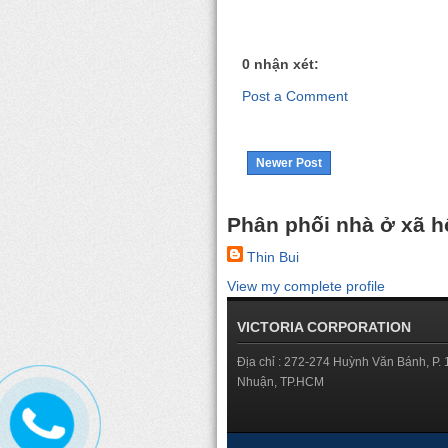
0 nhận xét:
Post a Comment
Newer Post
Phân phối nhà ở xã hộ
Thin Bui
View my complete profile
VICTORIA CORPORATION
Địa chỉ : 272-274 Huỳnh Văn Bánh, P. 
Nhuận, TP.HCM