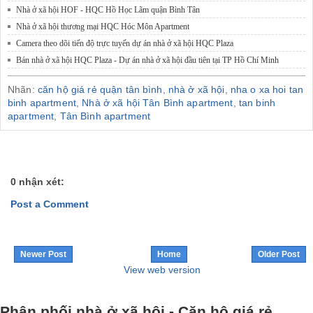
Nhà ở xã hội HOF - HQC Hồ Học Lãm quận Bình Tân
Nhà ở xã hội thương mại HQC Hóc Môn Apartment
Camera theo dõi tiến độ trực tuyến dự án nhà ở xã hội HQC Plaza
Bán nhà ở xã hội HQC Plaza - Dự án nhà ở xã hội đầu tiên tại TP Hồ Chí Minh
Nhãn:
căn hộ giá rẻ quận tân bình
,
nhà ở xã hội
,
nha o xa hoi tan
binh apartment
,
Nhà ở xã hội Tân Bình apartment
,
tan binh
apartment
,
Tân Bình apartment
0 nhận xét:
Post a Comment
Newer Post
Home
Older Post
View web version
Phân phối nhà ở xã hội - Căn hộ giá rẻ