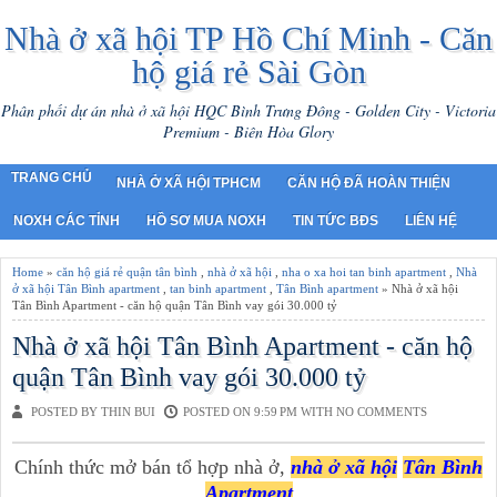
Nhà ở xã hội TP Hồ Chí Minh - Căn
hộ giá rẻ Sài Gòn
Phân phối dự án nhà ở xã hội HQC Bình Trưng Đông - Golden City - Victoria
Premium - Biên Hòa Glory
TRANG CHỦ
NHÀ Ở XÃ HỘI TPHCM
CĂN HỘ ĐÃ HOÀN THIỆN
NOXH CÁC TỈNH
HỒ SƠ MUA NOXH
TIN TỨC BĐS
LIÊN HỆ
Home
»
căn hộ giá rẻ quận tân bình
,
nhà ở xã hội
,
nha o xa hoi tan binh apartment
,
Nhà
ở xã hội Tân Bình apartment
,
tan binh apartment
,
Tân Bình apartment
» Nhà ở xã hội
Tân Bình Apartment - căn hộ quận Tân Bình vay gói 30.000 tỷ
Nhà ở xã hội Tân Bình Apartment - căn hộ
quận Tân Bình vay gói 30.000 tỷ
POSTED BY THIN BUI
POSTED ON 9:59 PM WITH
NO COMMENTS
Chính thức mở bán tổ hợp nhà ở,
nhà ở xã hội
Tân Bình
Apartment