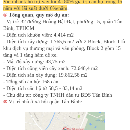
Vietinbank hỗ trợ vay tối đa 80% giá trị căn hộ trong 15
năm với lãi suất dưới 6%/năm
.
®
Tổng quan, quy mô dự án:
- Vị trí: 32 đường Hoàng Bật Đạt, phường 15, quận Tân
Bình, TPHCM
- Diện tích khuôn viên: 4.414 m2
- Diện tích xây dựng: 1.765,6 m2 với 2 Block, Block 1 là
khu dịch vụ thương mại và văn phòng, Block 2 gồm 15
tầng và 1 tầng hầm để xe.
- Mật độ xây dựng: 43,75 m2
- Diện tích công viên cây xanh: 72.648,4 m2
- Diện tích sàn xây dựng: 19.862,58 m2
- Tổng số căn hộ: 168 căn
- Diện tích căn hộ từ 58,5 - 83,14 m2
- Chủ đầu tư: công ty TNHH đầu tư BĐS Tân Bình
®
Vị trí nhà ở xã hội quận Tân Bình: