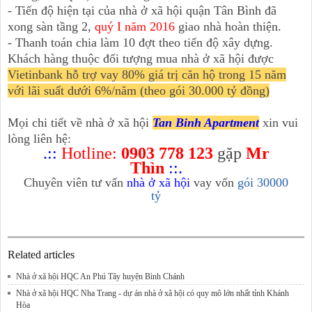
- Tiến độ hiện tại của nhà ở xã hội quận Tân Bình đã
xong sàn tầng 2,
quý I năm 2016
giao nhà hoàn thiện.
- Thanh toán chia làm 10 đợt theo tiến độ xây dựng.
Khách hàng thuộc đối tượng mua nhà ở xã hội được
Vietinbank hỗ trợ vay 80% giá trị căn hộ trong 15 năm
với lãi suất dưới 6%/năm (theo gói 30.000 tỷ đồng)
Mọi chi tiết về nhà ở xã hội
Tan Binh Apartment
xin vui
lòng liên hệ:
.::
Hotline:
0903 778 123
gặp
Mr
Thìn
::.
Chuyên viên tư vấn
nhà ở xã hội
vay vốn
gói 30000
tỷ
Related articles
Nhà ở xã hội HQC An Phú Tây huyện Bình Chánh
Nhà ở xã hội HQC Nha Trang - dự án nhà ở xã hội có quy mô lớn nhất tỉnh Khánh
Hòa